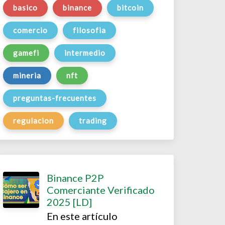
basico
binance
bitcoin
comercio
filosofia
gamefi
intermedio
mineria
nft
preguntas-frecuentes
regulacion
trading
Binance P2P
Comerciante Verificado
2025 [LD]
En este artículo