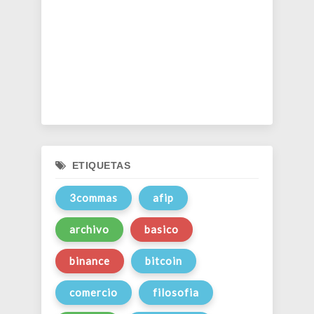
ETIQUETAS
3commas
afip
archivo
basico
binance
bitcoin
comercio
filosofia