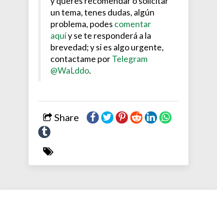
y queres recomendar o solicitar
un tema, tenes dudas, algún
problema, podes
comentar
aquí
y se te responderá a la
brevedad; y si es algo urgente,
contactame por
Telegram
@WaLddo
.
Share