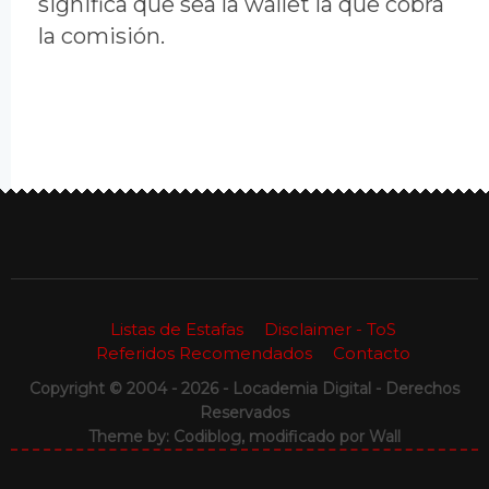
significa que sea la wallet la que cobra
la comisión.
Listas de Estafas
Disclaimer - ToS
Referidos Recomendados
Contacto
Copyright © 2004 - 2026 - Locademia Digital - Derechos
Reservados
Theme by: Codiblog, modificado por
Wall