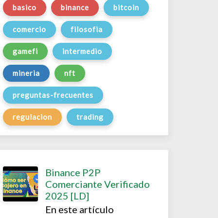
basico
binance
bitcoin
comercio
filosofia
gamefi
intermedio
mineria
nft
preguntas-frecuentes
regulacion
trading
Binance P2P
Comerciante Verificado
2025 [LD]
En este artículo