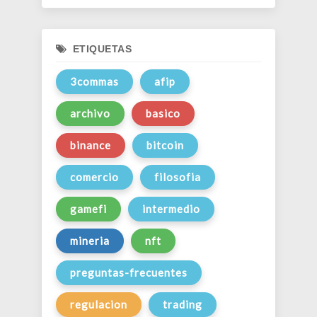
ETIQUETAS
3commas
afip
archivo
basico
binance
bitcoin
comercio
filosofia
gamefi
intermedio
mineria
nft
preguntas-frecuentes
regulacion
trading