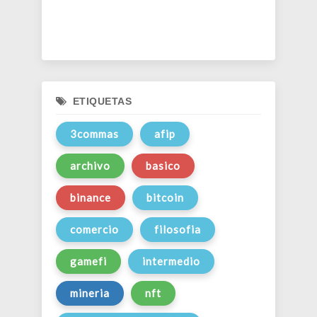
ETIQUETAS
3commas
afip
archivo
basico
binance
bitcoin
comercio
filosofia
gamefi
intermedio
mineria
nft