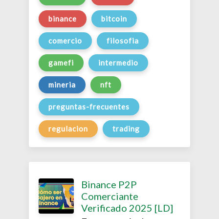
binance
bitcoin
comercio
filosofia
gamefi
intermedio
mineria
nft
preguntas-frecuentes
regulacion
trading
Binance P2P
Comerciante
Verificado 2025 [LD]