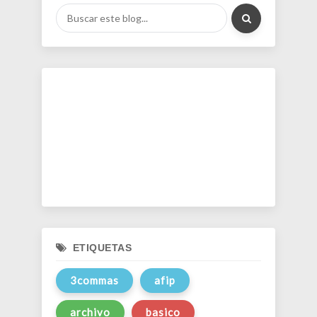
ETIQUETAS
3commas
afip
archivo
basico