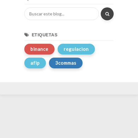
ETIQUETAS
binance
regulacion
afip
3commas