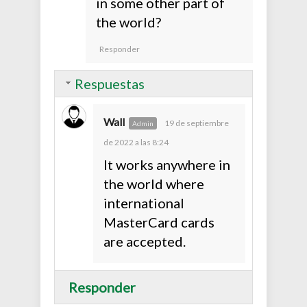
in some other part of
the world?
Responder
Respuestas
Wall
19 de septiembre
de 2022 a las 8:24
It works anywhere in
the world where
international
MasterCard cards
are accepted.
Responder