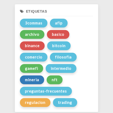
ETIQUETAS
3commas
afip
archivo
basico
binance
bitcoin
comercio
filosofia
gamefi
intermedio
mineria
nft
preguntas-frecuentes
regulacion
trading