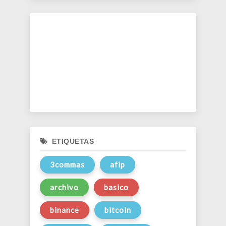
ETIQUETAS
3commas
afip
archivo
basico
binance
bitcoin