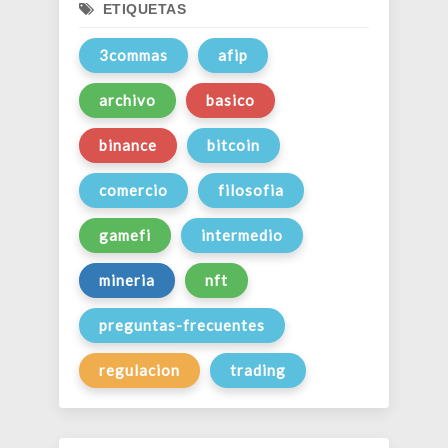
ETIQUETAS
3commas
afip
archivo
basico
binance
bitcoin
comercio
filosofia
gamefi
intermedio
mineria
nft
preguntas-frecuentes
regulacion
trading