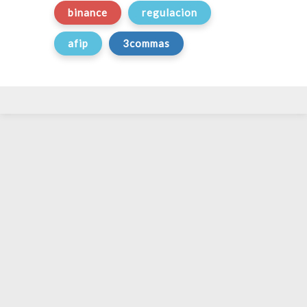
binance
regulacion
afip
3commas