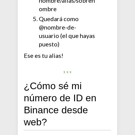
nombre/alias/sobren
ombre
Quedará como
@nombre-de-
usuario (el que hayas
puesto)
Ese es tu alias!
***
¿Cómo sé mi
número de ID en
Binance desde
web?